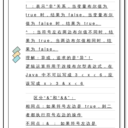
! ：表示"非"关系，当变量布尔值为
true 时，结果为 false。当变量布尔
值为 false 时，结果为 true。
^ ：当符号左右两边布尔值不同时，结
果为 true。当两边布尔值相同时，结
果为 false。
理解：异或，追求的是“异”！
逻辑运算符用于连接布尔型表达式，在
Java 中不可以写成 3 < x < 6，应
该写成 x > 3 & x < 6
区分“&”和“&&”：
相同点：如果符号左边是 true，则二
者都执行符号右边的操作
不同点：& ： 如果符号左边是