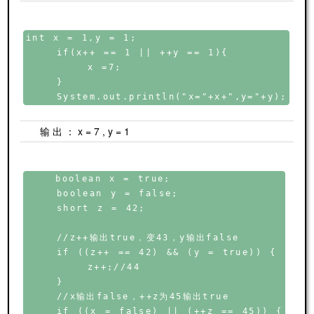
int x = 1,y = 1;

    if(x++ == 1 || ++y == 1){

        x =7;

    }

输出：x=7,y=1
    boolean x = true;

    boolean y = false;

    short z = 42;

    //z++输出true，变43，y输出false

    if ((z++ == 42) && (y = true)) {

        z++;//44

    }

    //x输出false，++z为45输出true

    if ((x = false) || (++z == 45)) {
