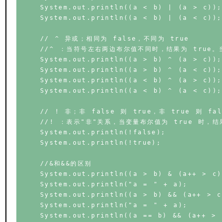
    System.out.println((a < b) | (a > c));

    System.out.println((a < b) | (a < c));

    // ^ 异或；相同为 false，不同为 true

    //^ ：当符号左右两边布尔值不同时，结果为 true。
    System.out.println((a > b) ^ (a > c));

    System.out.println((a > b) ^ (a < c));

    System.out.println((a < b) ^ (a > c));

    System.out.println((a < b) ^ (a < c));

    // ! 非；非 false 则 true，非 true 则 fals
    //! ：表示"非"关系，当变量布尔值为 true 时，结果
    System.out.println(!false);

    System.out.println(!true);

    //&和&&的区别

    System.out.println((a > b) & (a++ > c))
    System.out.println("a = " + a);

    System.out.println((a > b) && (a++ > c)
    System.out.println("a = " + a);

    System.out.println((a == b) && (a++ > c