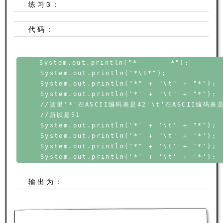
练习3：
代码：
    System.out.println("*      *");

    System.out.println("*\t*");

    System.out.println("*" + "\t" + "*");

    System.out.println('*' + "\t" + "*");

    //这里'*'在ASCII编码表是42'\t'在ASCII编码表
    //所以是51

    System.out.println('*' + '\t' + "*");

    System.out.println('*' + "\t" + '*');

    System.out.println("*" + '\t' + '*');

输出为：