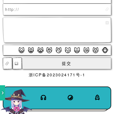
😺
😸
😹
😻
😼
😽
🙀
😿
😾
🐵
🤚
🙈
🙉
🙊
💖
💔
💯
💢
👌
✌️
👍
️
提交
浙ICP备2023024171号-1
💪
🤝
🙏
🧧
🧨
🎉
👣
😄
😁
😆
🤣
😂
🙂
🙃
😍
😘
😋
🤪
🤭
🤫
🤔
🤨
😑
😶
😏
🤕
🤧
😵
🥳
😎