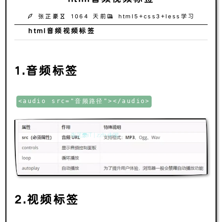
张芷豪
1064 天前
html5+css3+less学习
html音频视频标签
1.音频标签
<audio src="音频路径"></audio>
2.视频标签