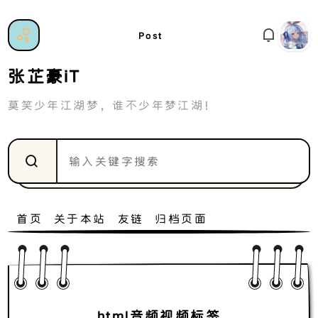
Post
张芷豪iT
莫笑少年江湖梦，谁不少年梦江湖！
首页
关于本站
友链
归档页面
html音频视频标签