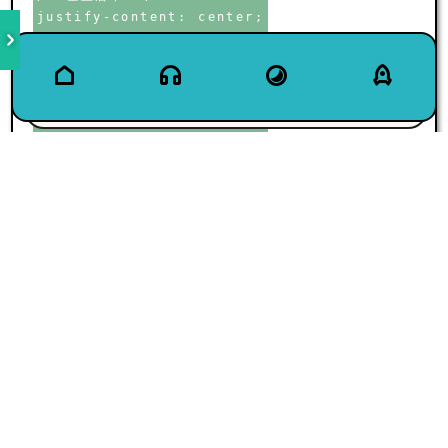
justify-content: center;

/* 水平居中 */

align-items: center;

/* 设置盒子宽高背景色 */

width: 200px;

height: 200px;

background-color: pink;

}